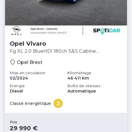
Opel Vivaro
Fg XL 2.0 BlueHDi 180ch S&S Cabine
Approfondie Fixe Pack Premium Connect
Opel Brest
EAT8 - Fourgon
Mise en circulation
Kilométrage
02/2024
46 411 Km
Energie
Boîte de vitesses
Diesel
Automatique
Classe énergétique
Prix
29 990 €