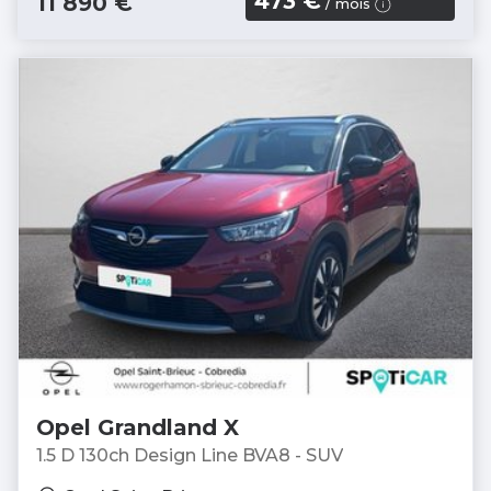
473 €
11 890 €
/ mois
Opel Grandland X
1.5 D 130ch Design Line BVA8 - SUV