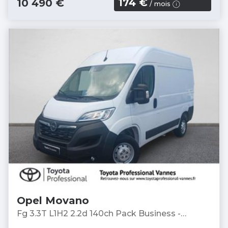
174 €
10 490 €
/ mois
Opel Movano
Fg 3.3T L1H2 2.2d 140ch Pack Business -
Fourgon