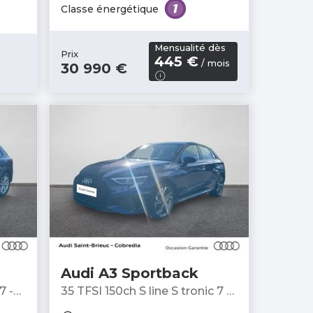
Classe énergétique
Mensualité dès
Prix
445 €
/ mois
30 990 €
Audi A3 Sportback
 -
35 TFSI 150ch S line S tronic 7 -
Berline