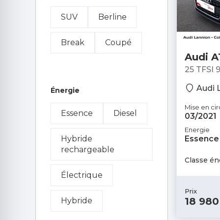
e-tron GT
SUV
Berline
e-tron Sportback
Break
Coupé
e-tron S Sportback
Audi A
25 TFSI 
Q2
Q3
Berline
Audi 
Énergie
Q3 Sportback
Mise en cir
Essence
Diesel
03/2021
Q4 e-tron
Energie
Hybride
Essence
rechargeable
Q4 Sportback e-
Classe én
tron
Électrique
Prix
Q5
18 980
Hybride
Q5 Sportback