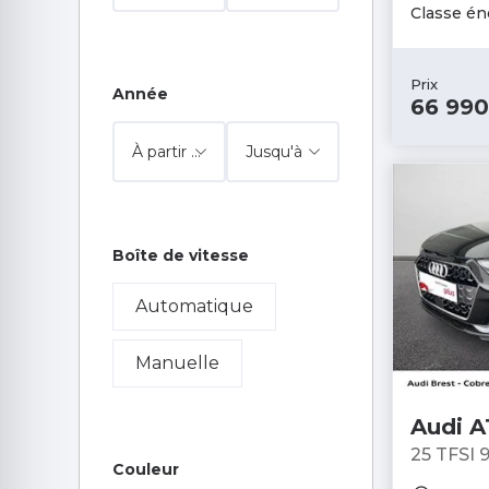
Classe én
SQ6 Sportback e-
tron
Prix
Année
66 990
Boîte de vitesse
Automatique
Manuelle
Audi A
25 TFSI 
Couleur
7 - Berli