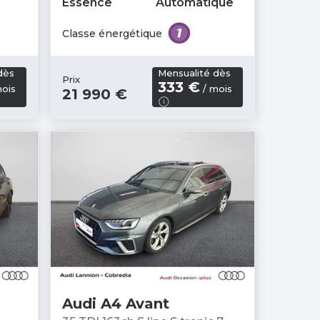
Essence
Automatique
Classe énergétique
dès
Mensualité dès
Prix
333 €
ois
/ mois
21 990 €
Audi A4 Avant