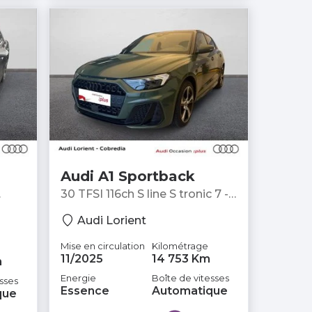
Audi A1 Sportback
30 TFSI 116ch S line S tronic 7 -
Berline
Audi Lorient
Mise en circulation
Kilométrage
11/2025
14 753 Km
m
Energie
Boîte de vitesses
sses
Essence
Automatique
que