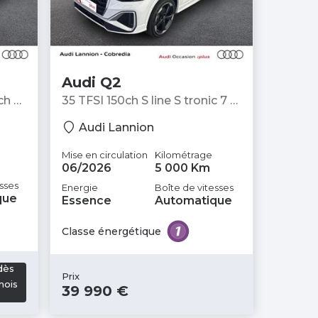
Audi Q2
ch S
35 TFSI 150ch S line S tronic 7 -
SUV
Audi Lannion
Mise en circulation
Kilométrage
06/2026
5 000 Km
sses
Energie
Boîte de vitesses
que
Essence
Automatique
Classe énergétique
dès
Prix
mois
39 990 €