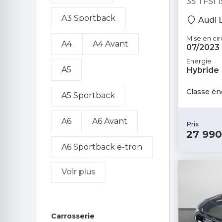
35 TFSI 1
smart
Suzuki
A3 Sportback
Audi 
Tesla
Toyota
Mise en cir
A4
A4 Avant
07/2023
Volkswagen
Energie
A5
Hybride
Volvo
Škoda
Classe én
A5 Sportback
A6
A6 Avant
Prix
27 990
A6 Sportback e-tron
Voir plus
A7 Sportback
A8
e-tron
Carrosserie