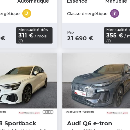
Automatique
Essence
Manuelle
ergétique
Classe énergétique
Mensualité dès
Mensualité 
Prix
311 €
355 €
/ mois
/ m
 €
21 690 €
3 Sportback
Audi Q6 e-tron