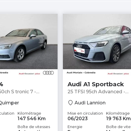
4
Audi A1 Sportback
50ch S tronic 7 -
25 TFSI 95ch Advanced -
Berline
Quimper
Audi Lannion
culation
Kilométrage
Mise en circulation
Kilométrage
147 546 Km
06/2023
19 763 Km
Boîte de vitesses
Energie
Boîte de vite