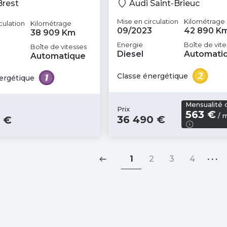
Brest
Audi Saint-Brieuc
Mise en circulation
Kilométrage
culation
Kilométrage
09/2023
42 890 K
38 909 Km
Energie
Boîte de vite
Boîte de vitesses
Diesel
Automati
Automatique
Classe énergétique
ergétique
Mensualité 
Prix
563 €
/ 
36 490 €
 €
1
2
3
4