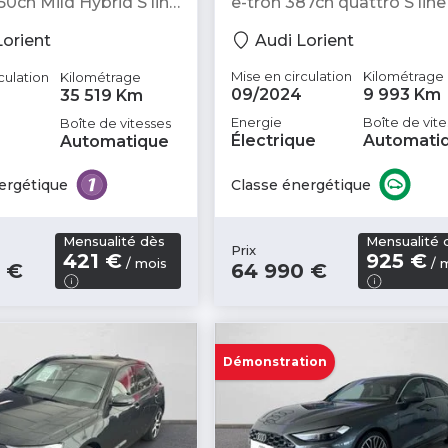
50ch Mild Hybrid S line
e-tron 387ch quattro S line 
S tronic 7 - Berline
SUV
Lorient
Audi Lorient
Mise en circulation
Kilométrage
culation
Kilométrage
09/2024
9 993 Km
35 519 Km
Energie
Boîte de vite
Boîte de vitesses
Électrique
Automati
Automatique
Classe énergétique
ergétique
Mensualité dès
Mensualité 
Prix
421 €
925 €
/ mois
/ 
 €
64 990 €
Démonstration