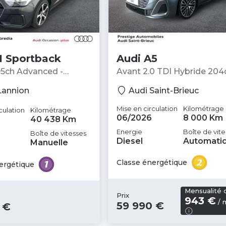
1 Sportback
Audi A5
95ch Advanced -
Avant 2.0 TDI Hybride 204
line S tronic 7 - Break
Lannion
Audi Saint-Brieuc
Mise en circulation
Kilométrage
culation
Kilométrage
06/2026
8 000 Km
40 438 Km
Energie
Boîte de vite
Boîte de vitesses
Diesel
Automati
Manuelle
Classe énergétique
ergétique
Mensualité 
Prix
943 €
/ 
59 990 €
 €