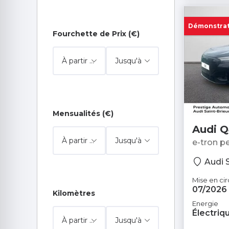
Q6 e-tron
Démonstrat
Fourchette de Prix (€)
Q6 Sportback e-tron
Q7
Q8
Q8 e-tron
Mensualités (€)
Audi Q
RS e-tron GT
tron
e-tron p
S3 Sportback
Audi 
Mise en cir
S6 Avant
07/2026
Kilomètres
Energie
SQ6 e-tron
Électriq