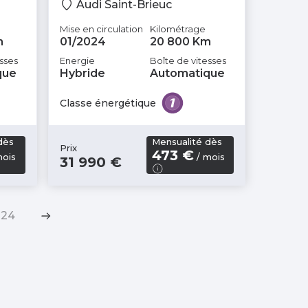
Audi Saint-Brieuc
Mise en circulation
Kilométrage
m
01/2024
20 800 Km
sses
Energie
Boîte de vitesses
que
Hybride
Automatique
Classe énergétique
dès
Mensualité dès
Prix
473 €
mois
/ mois
31 990 €
24