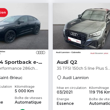
ion
4 Sportback e-
Audi Q2
erformance 286ch
35 TFSI 150ch S line Plus S
82kWh + Pack S line - Coupé
tronic 7 - SUV
Saint-Brieuc
Audi Lannion
culation
Kilométrage
Mise en circulation
Kilométrage
5 000 Km
03/2021
119 716 K
Boîte de vitesses
Energie
Boîte de vite
ue
Automatique
Essence
Automati