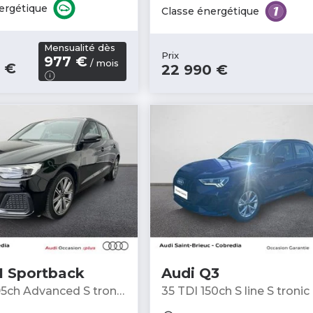
ergétique
Classe énergétique
Mensualité dès
Prix
977 €
/ mois
 €
22 990 €
1 Sportback
Audi Q3
95ch Advanced S tronic
35 TDI 150ch S line S tronic 7
ne
SUV