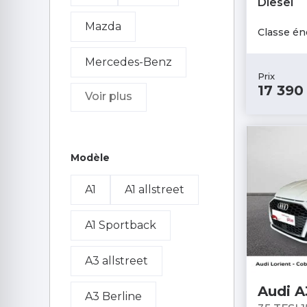
Diesel
Mazda
Classe én
Mercedes-Benz
Prix
17 390
Voir plus
MG
MINI
Mitsubishi
Modèle
Nissan
Opel
A1
A1 allstreet
Peugeot
A1 Sportback
Porsche
A3 allstreet
Renault
SEAT
Audi A
A3 Berline