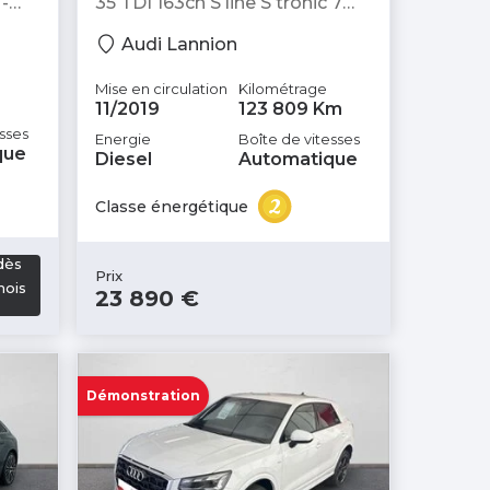
-
35 TDI 163ch S line S tronic 7
94g - Break
Audi Lannion
Mise en circulation
Kilométrage
11/2019
123 809 Km
sses
Energie
Boîte de vitesses
que
Diesel
Automatique
Classe énergétique
dès
Prix
mois
23 890 €
Démonstration