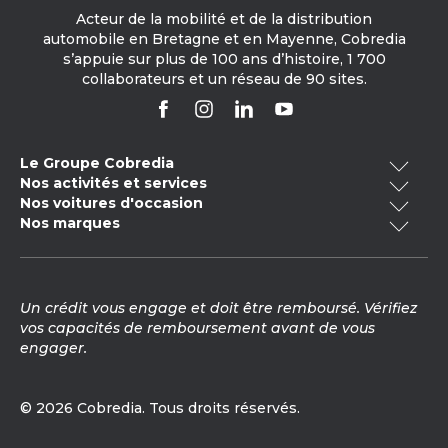
Acteur de la mobilité et de la distribution
automobile en Bretagne et en Mayenne, Cobredia
s’appuie sur plus de 100 ans d’histoire, 1 700
collaborateurs et un réseau de 90 sites.
Le Groupe Cobredia
Nos activités et services
Qui sommes-nous ?
Nos voitures d'occasion
Cobredia Finance
Nos engagements RSE
Nos marques
Voitures occasion Bretagne
Cobredia Mobility
Notre histoire
Volkswagen
Toyota
Voitures occasion électrique
Cobredia Academy
Nos actualités
Voitures occasion -20 000km
Nos carrosseries
Mercedes-Benz
Citroën
Nous rejoindre
Un crédit vous engage et doit être remboursé. Vérifiez
Voitures occasion hybride
Contrôle technique
Opel
Audi
vos capacités de remboursement avant de vous
Voitures occasion Pays de la Loire
Vente peinture véhicule
engager.
Voitures occasion Peugeot
Škoda
Cupra
Vente de pièces détachées
Voitures occasion Renault
Prendre RDV en atelier
SEAT
Fiat
© 2026 Cobredia. Tous droits réservés.
Vendre votre véhicule
Kia
MG Motor