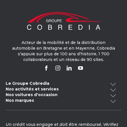
Acteur de la mobilité et de la distribution
automobile en Bretagne et en Mayenne, Cobredia
s’appuie sur plus de 100 ans d’histoire, 1 700
collaborateurs et un réseau de 90 sites.
Le Groupe Cobredia
Nos activités et services
Qui sommes-nous ?
Nos voitures d'occasion
Cobredia Finance
Nos engagements RSE
Nos marques
Voitures occasion Bretagne
Cobredia Mobility
Notre histoire
Volkswagen
Toyota
Voitures occasion électrique
Cobredia Academy
Nos actualités
Voitures occasion -20 000km
Nos carrosseries
Mercedes-Benz
Citroën
Nous rejoindre
Un crédit vous engage et doit être remboursé. Vérifiez
Voitures occasion hybride
Contrôle technique