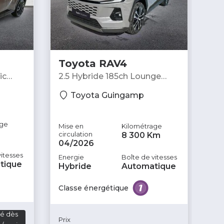
Toyota RAV4
T
ic
2.5 Hybride 185ch Lounge
Lo
2WD NG - SUV
Toyota Guingamp
age
Mis
Mise en
Kilométrage
cir
circulation
8 300 Km
02
04/2026
vitesses
Ene
Energie
Boîte de vitesses
tique
Di
Hybride
Automatique
Cl
Classe énergétique
té dès
Pri
Prix