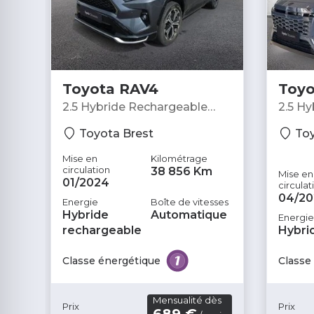
Ouverture des vitres séquentielle
Pare-brise chauffant
Phares avant LED
Toyota RAV4
Toyo
Poignées ton carrosserie
2.5 Hybride Rechargeable
2.5 H
Porte-gobelets avant
306ch Collection AWD-i
NG -
Toyota Brest
Toy
MY24 - SUV
Prise 12V
Mise en
Kilométrage
Radar de stationnement AR
circulation
38 856 Km
Mise en
01/2024
circulat
Radio
04/20
Energie
Boîte de vitesses
Hybride
Automatique
Energie
Reconnaissance panneaux de signalisation
rechargeable
Hybri
Régulateur de vitesse adaptatif
Classe énergétique
Classe
Rétroviseur intérieur électrochrome
Rétroviseurs rabattables automatique
Mensualité dès
Prix
Prix