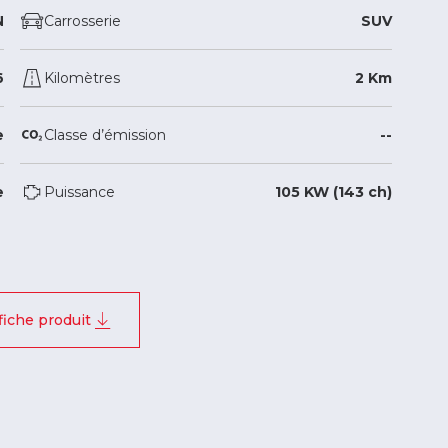
N
Carrosserie
SUV
6
Kilomètres
2 Km
e
Classe d’émission
--
e
Puissance
105 KW (143 ch)
fiche produit