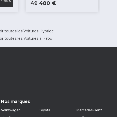
/ mois
4
49 480 €
oir toutes les Voitures Hybride
oir toutes les Voitures à Pabu
Nos marques
Volkswagen
Toyota
Mercedes-Benz