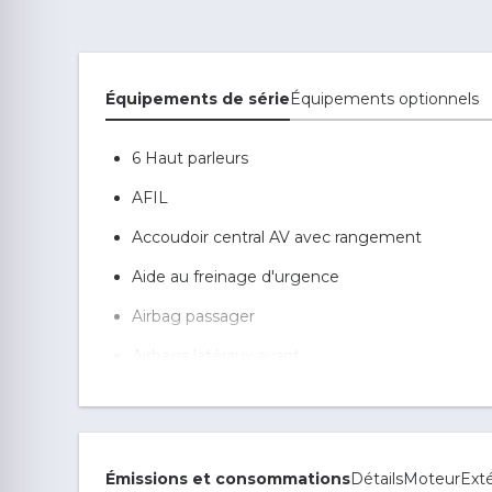
Équipements de série
Équipements optionnels
6 Haut parleurs
AFIL
Accoudoir central AV avec rangement
Aide au freinage d'urgence
Airbag passager
Airbags latéraux avant
Airbags rideaux AR
Antidémarrage électronique
Appel d'Urgence Localisé
Émissions et consommations
Détails
Moteur
Exté