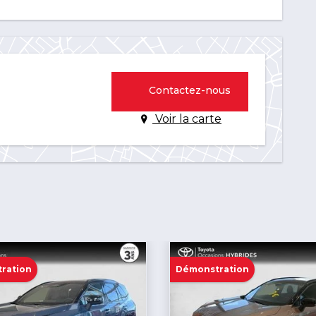
ESP
Ecran multifonction couleur
Essuie-glace arrière
Feux de freinage d'urgence
Contactez-nous
Filtre à Pollen
Voir la carte
Fixations Isofix aux places arrières
GPS Cartographique
Interface Media
Kit mains-libres Bluetooth
Limiteur de vitesse
Lunette arrière surteintée
ration
Démonstration
Miroir de courtoisie passager
Ordinateur de bord