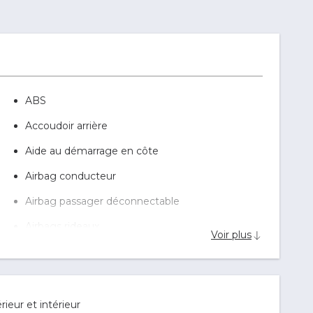
ABS
Accoudoir arrière
Aide au démarrage en côte
Airbag conducteur
Airbag passager déconnectable
Airbags rideaux
Voir plus
Alarme
Antipatinage
Appui-tête conducteur réglable hauteur
rieur et intérieur