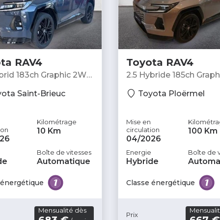
Ouverture du coffre mains-libres
Phares antibrouillard LED
Poches d'aumonières
ta RAV4
Toyota RAV4
Porte-gobelets arrière
ybrid 183ch Graphic 2WD
2.5 Hybride 185ch Graph
Premium avec insert suédé liseré bleu
 SUV
2WD NG - SUV
ota Saint-Brieuc
Toyota Ploërmel
Prise USB
Radar de stationnement AV
Kilométrage
Mise en
Kilométr
ion
circulation
10 Km
100 Km
Radio numérique DAB
26
04/2026
Boîte de vitesses
Energie
Boîte de 
Régulateur de vitesse
de
Automatique
Hybride
Automa
Répétiteurs de clignotant dans rétro ext
 énergétique
Classe énergétique
Rétroviseurs dégivrants
Rétroviseurs rabattables électriquement
Mensualité dès
Mensuali
Prix