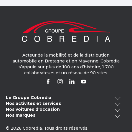
Acteur de la mobilité et de la distribution
automobile en Bretagne et en Mayenne, Cobredia
s’appuie sur plus de 100 ans d’histoire, 1 700
collaborateurs et un réseau de 90 sites.
Le Groupe Cobredia
Nos activités et services
Qui sommes-nous ?
Nos voitures d'occasion
Cobredia Finance
Nos engagements RSE
Nos marques
Voitures occasion Bretagne
Cobredia Mobility
Notre histoire
Volkswagen
Toyota
Voitures occasion électrique
Cobredia Academy
© 2026 Cobredia. Tous droits réservés.
Nos actualités