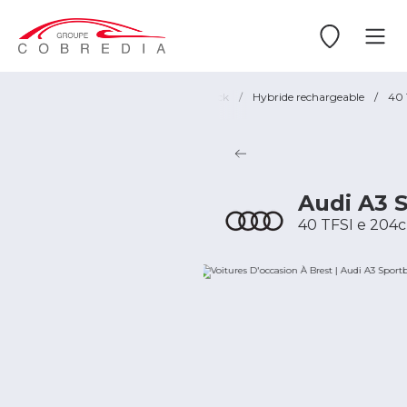
Occasion
/
Brest
/
Audi
/
A3 Sportback
/
Hybride rechargeable
/
40 
Audi A3 
40 TFSI e 204c