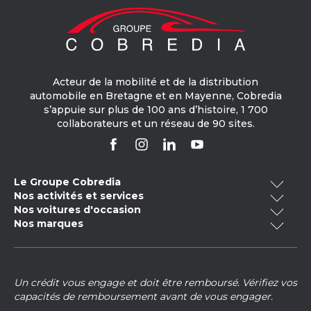
Lampes de lecture à l'arrière
Lampes de lecture à l'avant
Limiteur de vitesse
Acteur de la mobilité et de la distribution
Lunette AR dégivrante
automobile en Bretagne et en Mayenne, Cobredia
s’appuie sur plus de 100 ans d’histoire, 1 700
Lunette arrière surteintée
collaborateurs et un réseau de 90 sites.
Miroir de courtoisie conducteur éclairé
Miroir de courtoisie passager éclairé
Le Groupe Cobredia
Ordinateur de bord
Nos activités et services
Qui sommes-nous ?
Nos voitures d'occasion
Ouverture du coffre mains-libres
Cobredia Finance
Nos engagements RSE
Nos marques
Voitures occasion Bretagne
Cobredia Mobility
Notre histoire
Palettes changement vitesses au volant
Volkswagen
Toyota
Voitures occasion électrique
Cobredia Academy
Nos actualités
Pare-brise acoustique
Voitures occasion -20 000km
Nos carrosseries
Mercedes-Benz
Citroën
Nous rejoindre
Un crédit vous engage et doit être remboursé. Vérifiez vos
Voitures occasion hybride
Contrôle technique
Phares avant LED
Opel
Audi
capacités de remboursement avant de vous engager.
Voitures occasion Pays de la Loire
Vente peinture véhicule