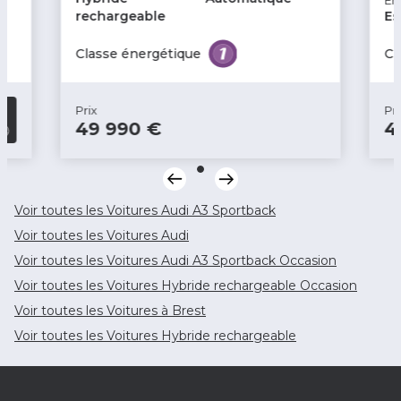
En
Feux arrière à LED
rechargeable
Es
Feux de jour à LED
Classe énergétique
Cl
Feux de position à LED
Filtre à Pollen
Prix
Pri
49 990 €
4
Fixations Isofix aux places arrières
Fonction MP3
GPS Cartographique
Voir toutes les Voitures Audi A3 Sportback
Inserts de porte métal
Voir toutes les Voitures Audi
Inserts de tableau de bord métal
Voir toutes les Voitures Audi A3 Sportback Occasion
Voir toutes les Voitures Hybride rechargeable Occasion
Interface Media
Voir toutes les Voitures à Brest
Jantes Alu
Voir toutes les Voitures Hybride rechargeable
Kit mains-libres Bluetooth
Lampe de coffre