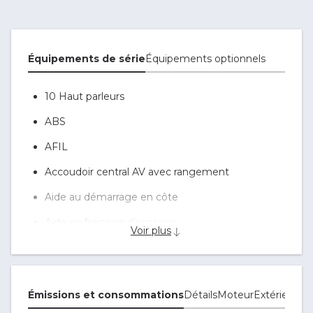
Équipements de série
Équipements optionnels
10 Haut parleurs
ABS
AFIL
Accoudoir central AV avec rangement
Aide au démarrage en côte
Aide au freinage d'urgence
Voir plus
Airbag conducteur
Airbag passager
Émissions et consommations
Détails
Moteur
Extérieur et
Airbag passager déconnectable