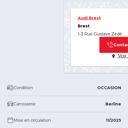
Audi Brest
Brest
1-3 Rue Gustave Zédé
Conta
Voir 
Condition
OCCASION
Carrosserie
Berline
Mise en circulation
11/2025