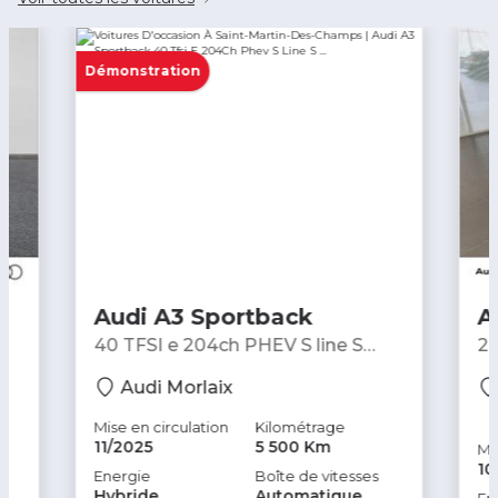
Commandes du système audio au volant
Commandes vocales
Démonstration
Compte tours
Contrôle élect. de la pression des pneus
Diffuseur AR noir
Démarrage sans clé
EBD
ESP
Audi A3 Sportback
A
Eclairage d'ambiance
40 TFSI e 204ch PHEV S line S
2.
tronic 6 - Berline
Be
Eclairage statique d'intersection
Audi Morlaix
Ecran couleur
Mise en circulation
Kilométrage
11/2025
5 500 Km
Mi
Ecran multifonction couleur
10
Energie
Boîte de vitesses
Hybride
Automatique