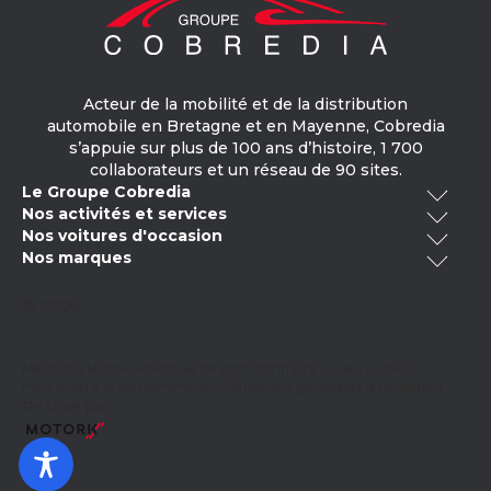
Acteur de la mobilité et de la distribution
automobile en Bretagne et en Mayenne, Cobredia
s’appuie sur plus de 100 ans d’histoire, 1 700
collaborateurs et un réseau de 90 sites.
Le Groupe Cobredia
Nos activités et services
Qui sommes-nous ?
Nos voitures d'occasion
Cobredia Finance
Nos engagements RSE
Nos marques
Voitures occasion Bretagne
Cobredia Mobility
Notre histoire
Volkswagen
Toyota
Voitures occasion électrique
Cobredia Academy
© 2026
Nos actualités
Voitures occasion -20 000km
Nos carrosseries
Mercedes-Benz
Citroën
Nous rejoindre
Voitures occasion hybride
Contrôle technique
Opel
Audi
Mentions légales
Politique de confidentialité et des cookies
Voitures occasion Pays de la Loire
Vente peinture véhicule
Médiation à la consommation
Conditions générales d'utilisation
Voitures occasion Peugeot
Škoda
Réalisé par
Cupra
Vente de pièces détachées
Voitures occasion Renault
Prendre RDV en atelier
SEAT
Fiat
Vendre votre véhicule
Kia
MG Motor