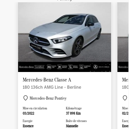
Mercedes-Benz Classe A
Me
180 136ch AMG Line - Berline
180
Ber
Mercedes-Benz Pontivy
Mise en circulation
Kilométrage
Mise 
03/2022
37 898 Km
02/2
Energie
Boîte de vitesses
Energ
Essence
Manuelle
Esse