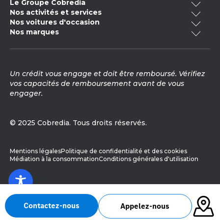
Le Groupe Cobredia
Nos activités et services
Qui sommes-nous ?
Nos voitures d'occasion
Cobredia Finance
Nos engagements RSE
Nos marques
Voitures occasion Bretagne
Cobredia Mobility
Notre histoire
Volkswagen
Toyota
Voitures occasion électrique
Cobredia Academy
Nos actualités
Voitures occasion -20 000km
Nos carrosseries
Mercedes-Benz
Citroën
Nous rejoindre
Un crédit vous engage et doit être remboursé. Vérifiez
Voitures occasion hybride
Contrôle technique
Opel
Audi
vos capacités de remboursement avant de vous
Voitures occasion Pays de la Loire
Vente peinture véhicule
engager.
Voitures occasion Peugeot
Škoda
Cupra
Vente de pièces détachées
Voitures occasion Renault
Prendre RDV en atelier
SEAT
Fiat
© 2025 Cobredia. Tous droits réservés.
Vendre votre véhicule
Kia
MG Motor
DS Automobiles
Lexus
Mentions légales
Politique de confidentialité et des cookies
Médiation à la consommation
Conditions générales d'utilisation
Smart
Abarth
Alfa Romeo
Jeep
Toyota Professional
Volkswagen Utilitaires
Pensez à covoiturer
Contactez-nous
Appelez-nous
#SeDéplacerMoinsPolluer
Fiat Professional
AUTOSTYLE