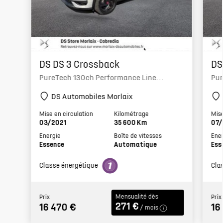
DS DS 3 Crossback
DS
PureTech 130ch Performance Line
Pur
Automatique 7cv - SUV
Aut
DS Automobiles Morlaix
Mise en circulation
Kilométrage
Mise
03/2021
35 600 Km
07/
Energie
Boîte de vitesses
Ener
Essence
Automatique
Ess
Classe énergétique
Cla
Mensualité dès
Prix
Prix
271 €
16 470 €
16
/ mois