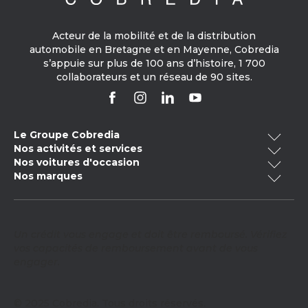
Acteur de la mobilité et de la distribution
automobile en Bretagne et en Mayenne, Cobredia
s’appuie sur plus de 100 ans d’histoire, 1 700
collaborateurs et un réseau de 90 sites.
Le Groupe Cobredia
Nos activités et services
Qui sommes-nous ?
Nos voitures d'occasion
Cobredia Finance
Nos engagements RSE
Nos marques
Voitures occasion Bretagne
Cobredia Mobility
Notre histoire
Volkswagen
Toyota
Voitures occasion électrique
Cobredia Academy
Nos actualités
Voitures occasion -20 000km
Nos carrosseries
Mercedes-Benz
Citroën
Nous rejoindre
Un crédit vous engage et doit être remboursé. Vérifiez
Voitures occasion hybride
Contrôle technique
Opel
Audi
vos capacités de remboursement avant de vous
Voitures occasion Pays de la Loire
Vente peinture véhicule
engager.
Voitures occasion Peugeot
Škoda
Cupra
Vente de pièces détachées
Voitures occasion Renault
Prendre RDV en atelier
SEAT
Fiat
© 2025 Cobredia. Tous droits réservés.
Vendre votre véhicule