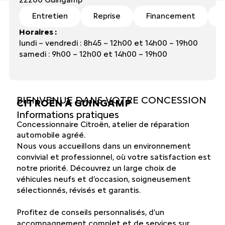
Entretien
Reprise
Financement
A
Horaires :
lundi – vendredi : 8h45 – 12h00 et 14h00 – 19h00
samedi : 9h00 – 12h00 et 14h00 – 19h00
BIENVENUE DANS VOTRE CONCESSION
CITROËN À GUINGAMP
Informations pratiques
Concessionnaire Citroën, atelier de réparation
automobile agréé.
Nous vous accueillons dans un environnement
convivial et professionnel, où votre satisfaction est
notre priorité. Découvrez un large choix de
véhicules neufs et d’occasion, soigneusement
sélectionnés, révisés et garantis.
Profitez de conseils personnalisés, d’un
accompagnement complet et de services sur