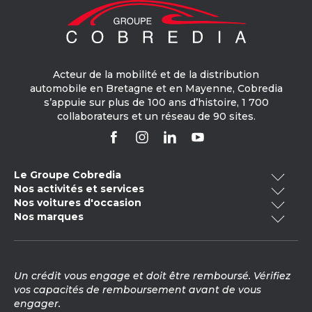
Acteur de la mobilité et de la distribution
automobile en Bretagne et en Mayenne, Cobredia
s’appuie sur plus de 100 ans d’histoire, 1 700
collaborateurs et un réseau de 90 sites.
Le Groupe Cobredia
Nos activités et services
Qui sommes-nous ?
Nos voitures d'occasion
Cobredia Finance
Nos engagements RSE
Nos marques
Voitures occasion Bretagne
Cobredia Mobility
Notre histoire
Volkswagen
Toyota
Voitures occasion électrique
Cobredia Academy
Nos actualités
Voitures occasion -20 000km
Nos carrosseries
Mercedes-Benz
Citroën
Nous rejoindre
Un crédit vous engage et doit être remboursé. Vérifiez
Voitures occasion hybride
Contrôle technique
Opel
Audi
vos capacités de remboursement avant de vous
Voitures occasion Pays de la Loire
Vente peinture véhicule
engager.
Voitures occasion Peugeot
Škoda
Cupra